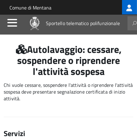
Log
Salta al contenuto principale
Skip to site navigation
Comune di Mentana
me
Sportello telematico polifunzionale
Autolavaggio: cessare,
sospendere o riprendere
l'attività sospesa
Chi vuole cessare, sospendere l'attività o riprendere l'attività
sospesa deve presentare segnalazione certificata di inizio
attività.
Servizi