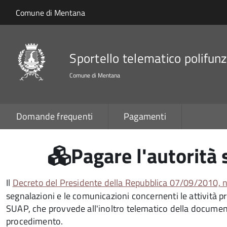
Salta al contenuto principale
Skip to site navigation
Comune di Mentana
Sportello telematico polifunz
Comune di Mentana
Domande frequenti
Pagamenti
Pagare l'autorità
Il
Decreto del Presidente della Repubblica 07/09/2010, 
segnalazioni e le comunicazioni concernenti le attività p
SUAP, che provvede all'inoltro telematico della docume
procedimento.