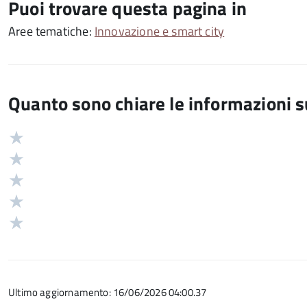
Puoi trovare questa pagina in
Aree tematiche:
Innovazione e smart city
Quanto sono chiare le informazioni 
Valuta
Valutazione
5
Valuta
stelle
4
Valuta
su
stelle
3
Valuta
5
su
stelle
2
Valuta
5
su
stelle
1
5
su
stelle
5
su
Ultimo aggiornamento: 16/06/2026 04:00.37
5