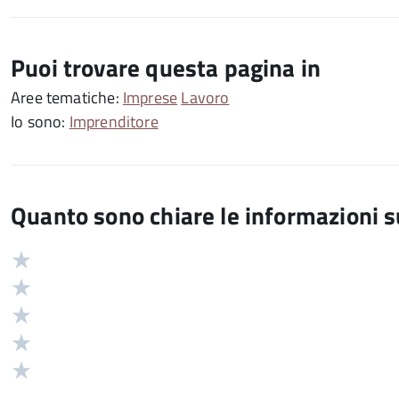
Puoi trovare questa pagina in
Aree tematiche:
Imprese
Lavoro
Io sono:
Imprenditore
Quanto sono chiare le informazioni 
Valuta
Valutazione
5
Valuta
stelle
4
Valuta
su
stelle
3
Valuta
5
su
stelle
2
Valuta
5
su
stelle
1