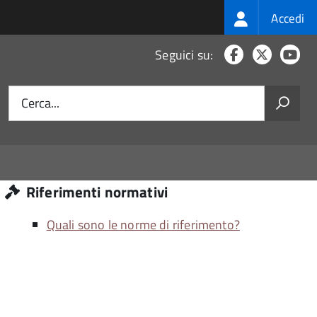
Login
Accedi
menu
Facebook
X
Yo
Seguici su:
Cerca...
Riferimenti normativi
Quali sono le norme di riferimento?