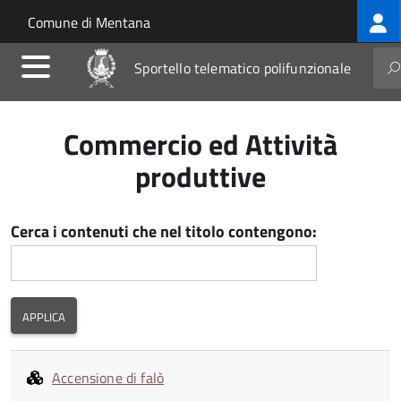
Log
Salta al contenuto principale
Skip to site navigation
Comune di Mentana
me
Sportello telematico polifunzionale
Commercio ed Attività
produttive
Cerca i contenuti che nel titolo contengono:
Accensione di falò