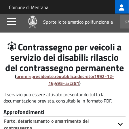
Log
Salta al contenuto principale
Skip to site navigation
Comune di Mentana
me
Sportello telematico polifunzionale
Contrassegno per veicoli a
servizio dei disabili: rilascio
del contrassegno permanente
(
urn:nir:presidente.repubblica:decreto:1992-12-
16;495~art381
)
Il servizio può essere attivato presentando tutta la
documentazione prevista, consultabile in formato PDF.
Approfondimenti
Furto, deterioramento o smarrimento del
contrassegno