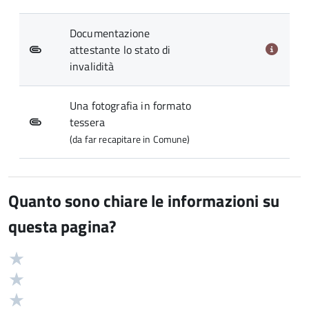
Documentazione
attestante lo stato di
invalidità
Una fotografia in formato
tessera
(da far recapitare in Comune)
Quanto sono chiare le informazioni su
questa pagina?
Valuta
Valutazione
5
Valuta
stelle
4
Valuta
su