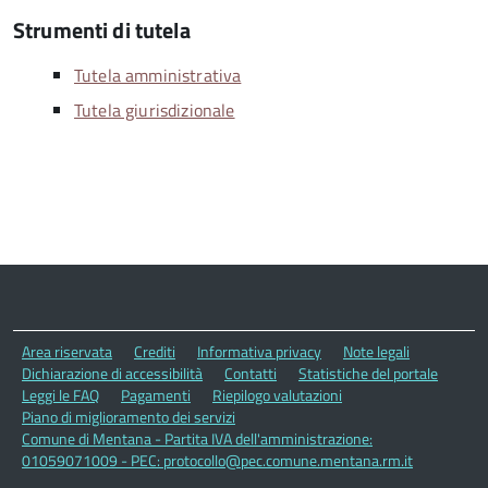
Strumenti di tutela
Tutela amministrativa
Tutela giurisdizionale
Area riservata
Crediti
Informativa privacy
Note legali
Dichiarazione di accessibilità
Contatti
Statistiche del portale
Leggi le FAQ
Pagamenti
Riepilogo valutazioni
Piano di miglioramento dei servizi
Comune di Mentana - Partita IVA dell'amministrazione:
01059071009 - PEC: protocollo@pec.comune.mentana.rm.it