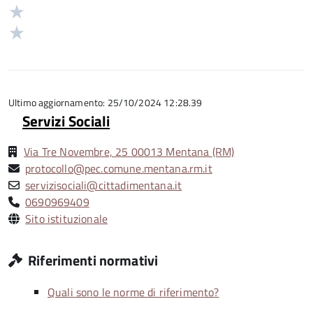
stelle
3
Valuta
5
su
stelle
2
Valuta
5
su
stelle
1
5
su
stelle
5
su
5
Ultimo aggiornamento: 25/10/2024 12:28.39
Servizi Sociali
Via Tre Novembre, 25 00013 Mentana (RM)
protocollo@pec.comune.mentana.rm.it
servizisociali@cittadimentana.it
0690969409
Sito istituzionale
Riferimenti normativi
Quali sono le norme di riferimento?