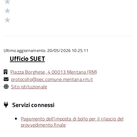
Valuta
su
stelle
3
Valuta
5
su
stelle
2
Valuta
5
su
stelle
1
5
su
stelle
5
su
5
Ultimo aggiornamento: 20/05/2026 10:25.11
Ufficio SUET
Piazza Borghese, 4 00013 Mentana (RM)
protocollo@pec.comune.mentana.rm.it
Sito istituzionale
Servizi connessi
Pagamento dell'imposta di bollo per il rilascio del
provvedimento finale