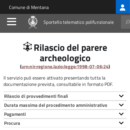
Log
Salta al contenuto principale
Skip to site navigation
Comune di Mentana
me
Sportello telematico polifunzionale
Rilascio del parere
archeologico
(
urn:nir:regione.lazio:legge:1998-07-06;24
)
Il servizio può essere attivato presentando tutta la
documentazione prevista, consultabile in formato PDF.
Rilascio di provvedimenti finali
Durata massima del procedimento amministrativo
Pagamenti
Procura