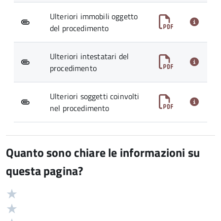
Ulteriori immobili oggetto
del procedimento
Ulteriori intestatari del
procedimento
Ulteriori soggetti coinvolti
nel procedimento
Quanto sono chiare le informazioni su
questa pagina?
Valuta
Valutazione
5
Valuta
stelle
4