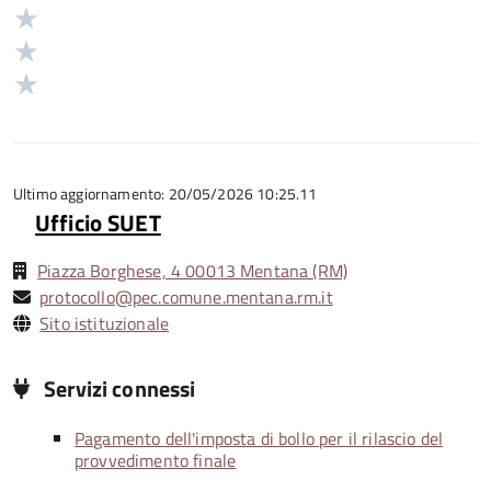
stelle
4
Valuta
su
stelle
3
Valuta
5
su
stelle
2
Valuta
5
su
stelle
1
5
su
stelle
5
su
5
Ultimo aggiornamento: 20/05/2026 10:25.11
Ufficio SUET
Piazza Borghese, 4 00013 Mentana (RM)
protocollo@pec.comune.mentana.rm.it
Sito istituzionale
Servizi connessi
Pagamento dell'imposta di bollo per il rilascio del
provvedimento finale