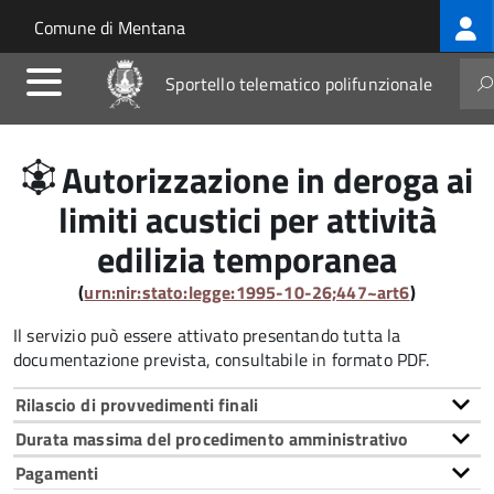
Log
Salta al contenuto principale
Skip to site navigation
Comune di Mentana
me
Sportello telematico polifunzionale
Autorizzazione in deroga ai
limiti acustici per attività
edilizia temporanea
(
urn:nir:stato:legge:1995-10-26;447~art6
)
Il servizio può essere attivato presentando tutta la
documentazione prevista, consultabile in formato PDF.
Rilascio di provvedimenti finali
Durata massima del procedimento amministrativo
Pagamenti