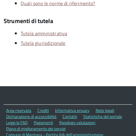
Quali sono le norme di riferimento?
Strumenti di tutela
Tutela amministrativa
Tutela giurisdizionale
Area riservata
Crediti
Informativa privacy
Note legali
Dichiarazione di accessibilità
Contatti
Statistiche del portale
Leggi le FAQ
Pagamenti
Riepilogo valutazioni
Piano di miglioramento dei servizi
Comune di Mentana - Partita IVA dell'amministrazione: