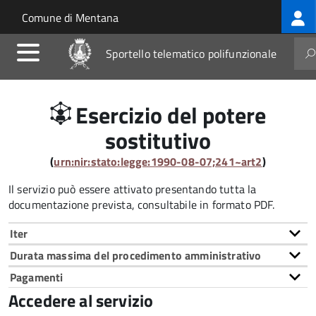
Log
Salta al contenuto principale
Skip to site navigation
Comune di Mentana
me
Sportello telematico polifunzionale
Esercizio del potere
sostitutivo
(
urn:nir:stato:legge:1990-08-07;241~art2
)
Il servizio può essere attivato presentando tutta la
documentazione prevista, consultabile in formato PDF.
Iter
Durata massima del procedimento amministrativo
Pagamenti
Accedere al servizio