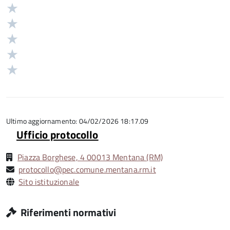
Valuta
Valutazione
5
Valuta
stelle
4
Valuta
su
stelle
3
Valuta
5
su
stelle
2
Valuta
5
su
stelle
1
5
su
stelle
5
su
5
Ultimo aggiornamento: 04/02/2026 18:17.09
Ufficio protocollo
Piazza Borghese, 4 00013 Mentana (RM)
protocollo@pec.comune.mentana.rm.it
Sito istituzionale
Riferimenti normativi