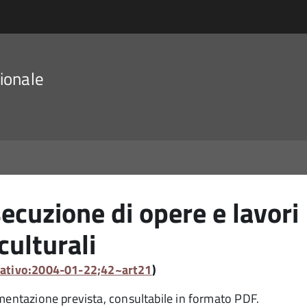
ionale
ecuzione di opere e lavori
culturali
slativo:2004-01-22;42~art21
)
umentazione prevista, consultabile in formato PDF.