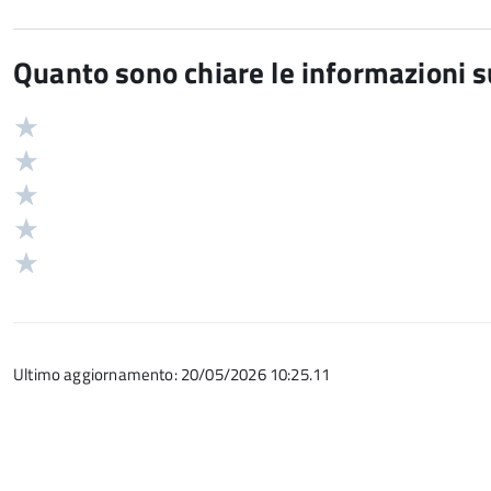
Quanto sono chiare le informazioni 
Valuta
Valutazione
5
Valuta
stelle
4
Valuta
su
stelle
3
Valuta
5
su
stelle
2
Valuta
5
su
stelle
1
5
su
stelle
5
su
Ultimo aggiornamento: 20/05/2026 10:25.11
5