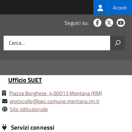
Login
Accedi
menu
Facebook
X
Yo
Seguici su:
Cerca...
Ufficio SUET
Piazza Borghese, 4 00013 Mentana (RM)
protocollo@pec.comune.mentana.rm.it
Sito istituzionale
Servizi connessi