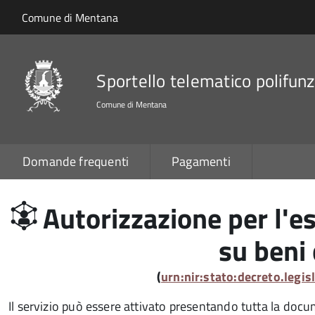
Salta al contenuto principale
Skip to site navigation
Comune di Mentana
Sportello telematico polifunz
Comune di Mentana
Domande frequenti
Pagamenti
Autorizzazione per l'es
su beni 
(
urn:nir:stato:decreto.legi
Il servizio può essere attivato presentando tutta la doc