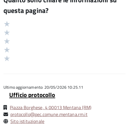
questa pagina?
Valuta
Valutazione
5
Valuta
stelle
4
Valuta
su
stelle
3
Valuta
5
su
stelle
2
Valuta
5
su
stelle
1
5
su
stelle
5
su
5
Ultimo aggiornamento: 20/05/2026 10:25.11
Ufficio protocollo
Piazza Borghese, 4 00013 Mentana (RM)
protocollo@pec.comune.mentana.rm.it
Sito istituzionale