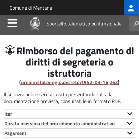
Log
Salta al contenuto principale
Skip to site navigation
Comune di Mentana
me
Sportello telematico polifunzionale
Rimborso del pagamento di
diritti di segreteria o
istruttoria
(
urn:nir:stato:regio.decreto:1942-03-16;262
)
Il servizio può essere attivato presentando tutta la
documentazione prevista, consultabile in formato PDF.
Iter
Durata massima del procedimento amministrativo
Pagamenti